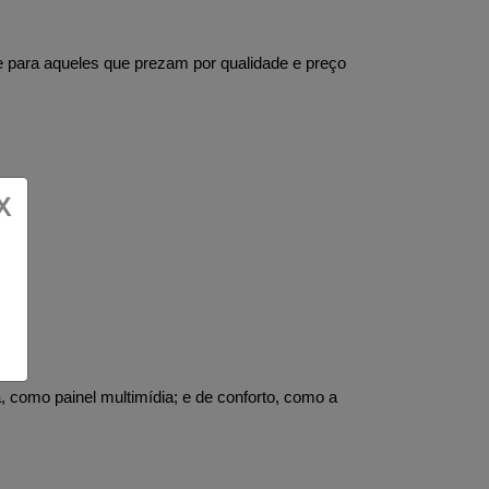
te para aqueles que prezam por qualidade e preço 
X
 como painel multimídia; e de conforto, como a 