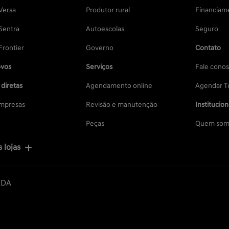
Versa
Produtor rural
Financiam
Sentra
Autoescolas
Seguro
Frontier
Governo
Contato
vos
Serviços
Fale cono
diretas
Agendamento online
Agendar Te
mpresas
Revisão e manutenção
Institucion
Peças
Quem som
 lojas
TDA