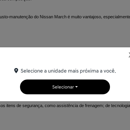
e o custo-manutenção do Nissan March é muito vantajoso, especialmen
dos em segurança, conforto e tecnologia do que os japoneses.
ículo japonês.
Selecione a unidade mais próxima a você.
Selecionar
rrega em sua composição. 
s itens de segurança, como assistência de frenagem; de tecnologia,