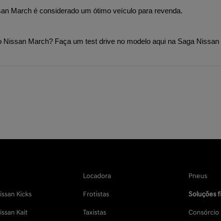
san March é considerado um ótimo veículo para revenda.
 Nissan March? Faça um test drive no modelo aqui na Saga Nissan e
Locadora
Pneus
ssan Kicks
Frotistas
Soluções f
ssan Kait
Taxistas
Consórcio