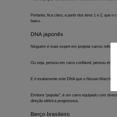
Portanto, fica claro, a partir dos itens 1 e 2, qu
baixo.
DNA japonês
Ninguém é mais expert em projetar carros reforça
Ou seja, pensou em carro confiável, pensou em ve
E é exatamente este DNA que o Nissan March ca
Embora “popular”, é um carro equipado com diverso
direção elétrica progressiva.
Berço brasileiro