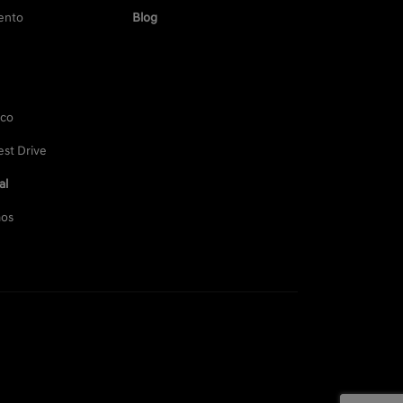
ento
Blog
sco
st Drive
al
os