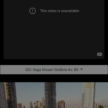
GO: Saga Nissan Goiânia Av. 85