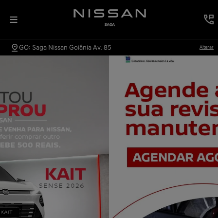
GO: Saga Nissan Goiânia Av. 85
Alterar