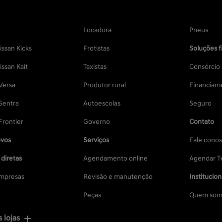
Locadora
Pneus
ssan Kicks
Frotistas
Soluções f
ssan Kait
Taxistas
Consórcio
Versa
Produtor rural
Financiam
Sentra
Autoescolas
Seguro
Frontier
Governo
Contato
vos
Serviços
Fale cono
diretas
Agendamento online
Agendar Te
mpresas
Revisão e manutenção
Institucion
Peças
Quem som
 lojas