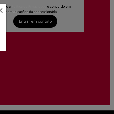
aceito a
Política de Privacidade
e concordo em
X
ber comunicações da concessionária.
Entrar em contato