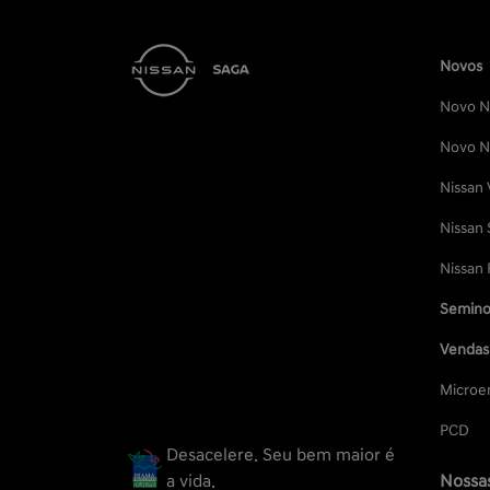
Novos
Novo Ni
Novo Ni
Nissan 
Nissan 
Nissan 
Semino
Vendas 
Microe
PCD
Desacelere. Seu bem maior é
a vida.
Nossas