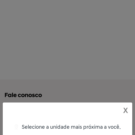
Fale conosco
Para solicitar mais informações, por favor, preencha o
X
formulário abaixo que entraremos em contato
rapidamente.
Selecione a unidade mais próxima a você.