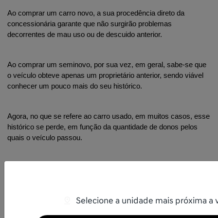
Ao comprar um carro novo, a sua procedência direto da 
concessionária garante que não surgirão problemas 
decorrentes de mau uso ou de descuido anterior. 
Ao comprar um seminovo, por sua vez, em geral, sabe-se que 
o veículo obteve apenas um proprietário anterior, sendo viável 
conhecer um pouco mais do seu histórico.
Agora, no que se refere ao carro usado, em muitos casos, esse 
histórico se perde, em função da quantidade de donos pelos 
quais o veículo passou.
Por esse motivo, muitas pessoas hesitam na compra de um 
veículo usado, ainda que o investimento inicial seja menor. 
Selecione a unidade mais próxima a 
Necessidade de verificar se o veículo está regular