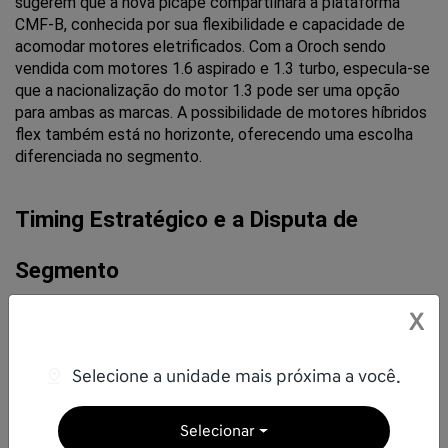
sugerem que a nova picape compartilhará a plataforma 
CMF-B, conhecida por sua flexibilidade e capacidade de 
acomodar motores eletrificados. Com a Oroch sendo 
vendida com motores 1.6 aspirado e 1.3 turbo, especula-se 
que a nacionalização do motor 1.3 pode ser uma opção 
para ambas as marcas. A possibilidade de motores híbridos 
flex também está no horizonte, oferecendo uma escolha 
diferenciada no segmento.
Timing Estratégico e a Disputa de 
Segmento
Com a Fiat Toro liderando o segmento e a Volkswagen 
X
planejando a produção da Tarok, o timing desse projeto é 
crucial. A Ram Rampage, da Stellantis, também está 
Selecione a unidade mais próxima a você.
ganhando destaque, tornando a competição ainda mais 
acirrada. A Nissan e a Renault estão cientes desses 
desafios e, portanto, estão focadas em um 
Selecionar
desenvolvimento ágil para entrar no mercado de picapes 