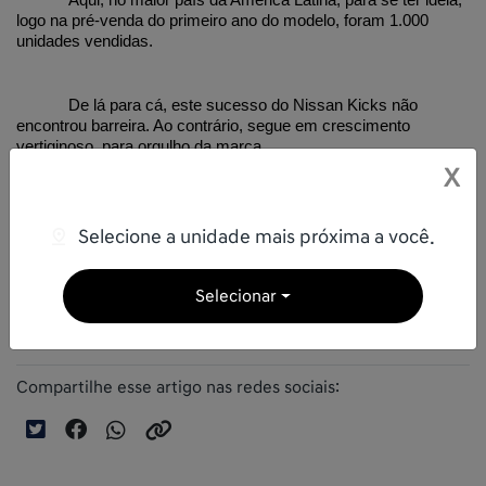
logo na pré-venda do primeiro ano do modelo, foram 1.000 
unidades vendidas.
De lá para cá, este sucesso do Nissan Kicks não 
encontrou barreira. Ao contrário, segue em crescimento 
vertiginoso, para orgulho da marca.
X
Quer conhecer mais sobre o Nissan Kicks? 
Selecione a unidade mais próxima a você.
Então não perca tempo. Agende 
aqui
 uma visita à Saga 
Nissan e faça um test drive no modelo aclamado pela crítica e 
Selecionar
amado pelo público.
Compartilhe esse artigo nas redes sociais: