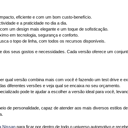
pacto, eficiente e com um bom custo-benefício.
ividade e a praticidade no dia a dia.
com um design mais elegante e um toque de sofisticação.
ximo em tecnologia, segurança e conforto.
usca o topo de linha, com todos os recursos disponíveis.
e dos seus gostos e necessidades. Cada versão oferece um conjunto 
ber qual versão combina mais com você é fazendo um test drive e e
das diferentes versões e veja qual se encaixa no seu orçamento.
cializado pode te ajudar a escolher a versão ideal para você, leva
io de personalidade, capaz de atender aos mais diversos estilos de 
.

ga Nissan
 para ficar por dentro de todo o universo automotivo e receber