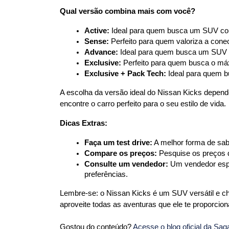
Qual versão combina mais com você?
Active:
 Ideal para quem busca um SUV com
Sense:
 Perfeito para quem valoriza a conect
Advance:
 Ideal para quem busca um SUV 
Exclusive:
 Perfeito para quem busca o má
Exclusive + Pack Tech:
 Ideal para quem b
A escolha da versão ideal do Nissan Kicks depend
encontre o carro perfeito para o seu estilo de vida.
Dicas Extras:
Faça um test drive:
 A melhor forma de sa
Compare os preços:
 Pesquise os preços 
Consulte um vendedor:
 Um vendedor espe
preferências.
Lembre-se: o Nissan Kicks é um SUV versátil e che
aproveite todas as aventuras que ele te proporciona
Gostou do conteúdo? 
Acesse o blog oficial da Sa