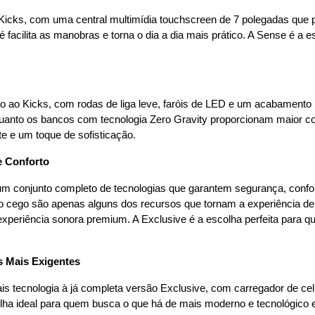
Kicks, com uma central multimídia touchscreen de 7 polegadas que p
 facilita as manobras e torna o dia a dia mais prático. A Sense é a 
o ao Kicks, com rodas de liga leve, faróis de LED e um acabamento i
nquanto os bancos com tecnologia Zero Gravity proporcionam maior co
e um toque de sofisticação.
e Conforto
um conjunto completo de tecnologias que garantem segurança, confor
to cego são apenas alguns dos recursos que tornam a experiência de d
xperiência sonora premium. A Exclusive é a escolha perfeita par
s Mais Exigentes
 tecnologia à já completa versão Exclusive, com carregador de celula
colha ideal para quem busca o que há de mais moderno e tecnológi