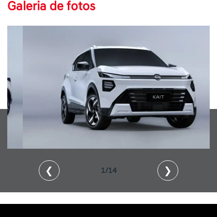
Galeria de fotos
❮
❯
2/14