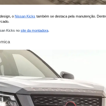
design, o 
Nissan Kicks
 também se destaca pela manutenção. Dentro
rcado.
ssan Kicks no
site da montadora
.
ômica