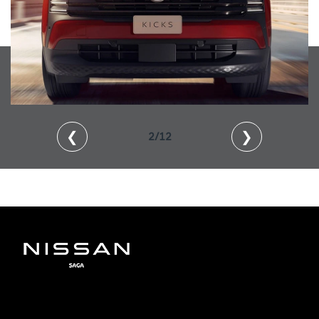
❮
❯
2/12