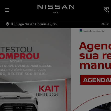
GO: Saga Nissan Goiânia Av. 85
Alterar