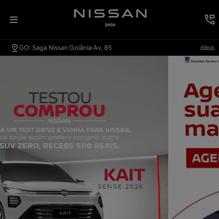
GO: Saga Nissan Goiânia Av. 85
Alterar