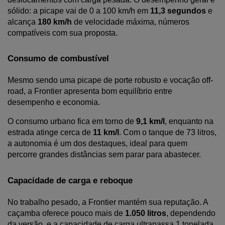
sólido: a picape vai de 0 a 100 km/h em 
11,3 segundos 
e 
alcança 
180 km/h
 de velocidade máxima, números 
compatíveis com sua proposta.
Consumo de combustível
Mesmo sendo uma picape de porte robusto e vocação off-
road, a Frontier apresenta bom equilíbrio entre 
desempenho e economia. 
O consumo urbano fica em torno de 
9,1 km/l
, enquanto na 
estrada atinge cerca de 
11 km/l
. Com o tanque de 73 litros, 
a autonomia é um dos destaques, ideal para quem 
percorre grandes distâncias sem parar para abastecer.
Capacidade de carga e reboque
No trabalho pesado, a Frontier mantém sua reputação. A 
caçamba oferece pouco mais de 
1.050 litros
, dependendo 
da versão, e a capacidade de carga ultrapassa 1 tonelada. 