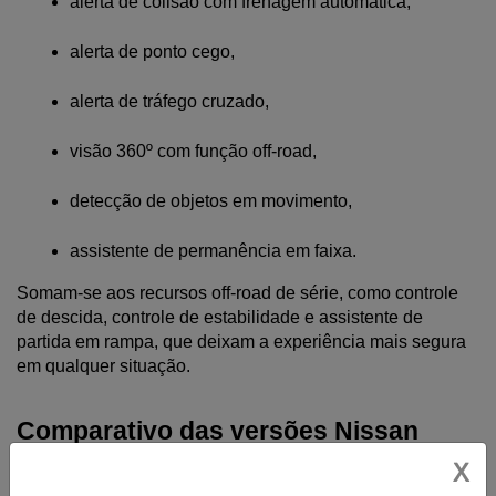
alerta de colisão com frenagem automática,
alerta de ponto cego,
alerta de tráfego cruzado,
visão 360º com função off-road,
detecção de objetos em movimento,
assistente de permanência em faixa.
Somam-se aos recursos off-road de série, como controle 
de descida, controle de estabilidade e assistente de 
partida em rampa, que deixam a experiência mais segura 
em qualquer situação.
Comparativo das versões Nissan 
X
Frontier 2026