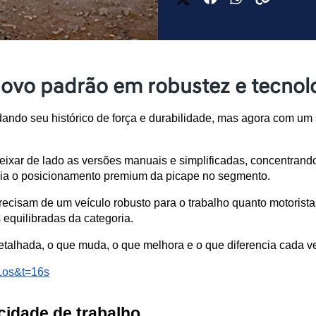
novo padrão em robustez e tecnol
ando seu histórico de força e durabilidade, mas agora com um s
eixar de lado as versões manuais e simplificadas, concentrand
ia o posicionamento premium da picape no segmento.
recisam de um veículo robusto para o trabalho quanto motorista
 equilibradas da categoria. 
etalhada, o que muda, o que melhora e o que diferencia cada v
Los&t=16s
idade de trabalho