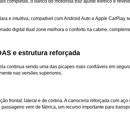
is completas, o banco do motorista traz ajuste elétrico e reve
clara e intuitiva, compatível com Android Auto e Apple CarPlay 
ado digital dual zone melhora o conforto na cabine, complemen
AS e estrutura reforçada
: ela continua sendo uma das picapes mais confiáveis em segur
lmente nas versões superiores.
ção frontal, lateral e de cortina. A carroceria reforçada com aço
 passageiro vem de fábrica, um recurso importante para transpo