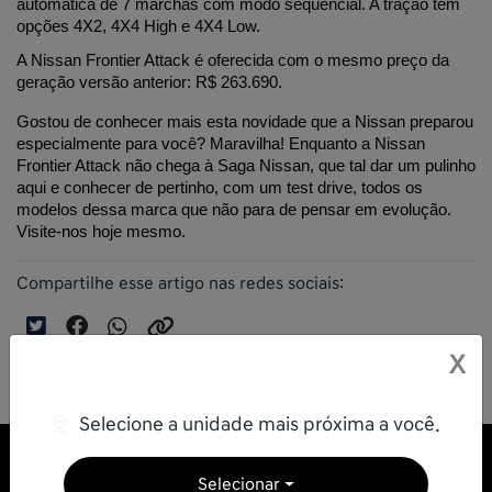
automática de 7 marchas com modo sequencial. A tração tem 
opções 4X2, 4X4 High e 4X4 Low.
A Nissan Frontier Attack é oferecida com o mesmo preço da 
geração versão anterior: R$ 263.690.
Gostou de conhecer mais esta novidade que a Nissan preparou 
especialmente para você? Maravilha! Enquanto a Nissan 
Frontier Attack não chega à Saga Nissan, que tal dar um pulinho 
aqui e conhecer de pertinho, com um test drive, todos os 
modelos dessa marca que não para de pensar em evolução. 
Visite-nos hoje mesmo.
Compartilhe esse artigo nas redes sociais:
X
Selecione a unidade mais próxima a você.
Selecionar