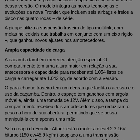
dessa versão. O modelo integra as novas tecnologias e 
evoluções da nova Frontier, que incluem seis airbags e freios a 
disco nas quatro rodas – de série. 
A picape utiliza a suspensão traseira do tipo multilink, com 
molas helicoidais que trabalha em conjunto com um eixo rígido 
–, que ganhou novos ajustes nos amortecedores.
Ampla capacidade de carga
A caçamba também mereceu atenção especial. O 
compartimento tem uma altura maior em relação a sua 
antecessora e capacidade para receber até 1.054 litros de 
carga e carregar até 1.043 kg, de acordo com a versão.
O para-choque traseiro tem um degrau que facilita o acesso e o 
uso da caçamba. Dentro, o espaço tem ganchos com argola 
móvel e, ainda, uma tomada de 12V. Além disso, a tampa do 
compartimento recebeu dois amortecedores que reduziram o 
peso na hora de sua abertura, permitindo que se possa 
manipulá-la com apenas uma mão.
Sob o capô da Frontier Attack está o motor a diesel 2.3 16V 
biturbo (190 cv/45,9 kgfm) acoplado a uma transmissão 