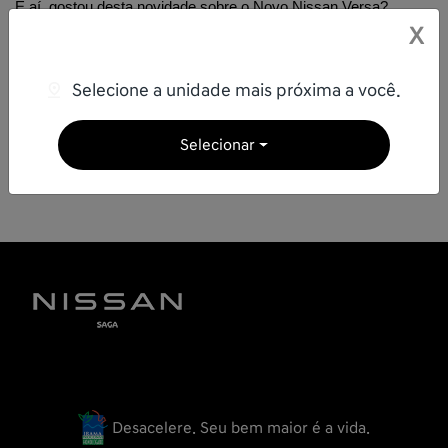
E aí, gostou desta novidade sobre o Novo Nissan Versa? 
Maravilha! Então continue acompanhando a Saga Nissan aqui 
X
pelo blog e 
redes sociais
, onde nossas dicas, novidades, 
informações e promoções sempre aparecem!
Selecione a unidade mais próxima a você.
Compartilhe esse artigo nas redes sociais:
Selecionar
Desacelere. Seu bem maior é a vida.