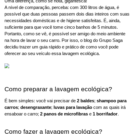
Uma diferença, como se nota, gigantesca!
A nível de comparação, perceba: com 300 litros de água, é 
possível que duas pessoas passem dois dias inteiros com suas 
necessidades domésticas e de higiene satisfeitas. É, ainda, 
suficiente para que você tome cinco banhos de 5 minutos.
Portanto, como se vê, é possível ser amigo do meio ambiente 
na hora de lavar o seu carro. Por isso, o blog do Grupo Saga 
decidiu trazer um guia rápido e prático de como você pode 
oferecer ao seu veículo essa lavagem ecológica.
Como preparar a lavagem ecológica?
É bem simples: você vai precisar de 
2 baldes
; 
shampoo para 
carros
; 
desengraxante
; 
luvas para lavação 
com as quais irá 
ensaboar o carro; 
2 panos de microfibras
 e 
1 borrifador
.
Como fazer a lavagem ecológica?