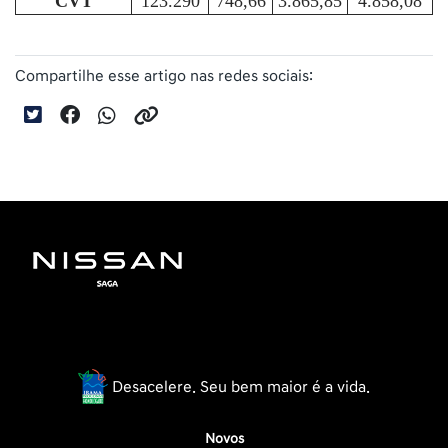
CVT
123.290
748,66
3.865,85
4.858,08
Compartilhe esse artigo nas redes sociais:
Desacelere. Seu bem maior é a vida.
Novos