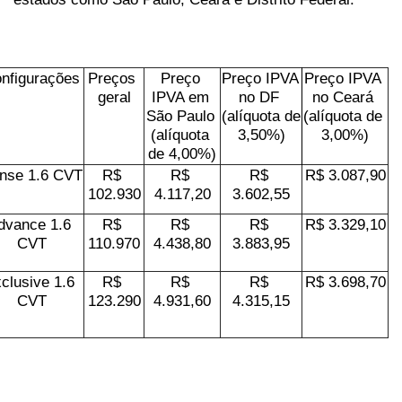
nfigurações
Preços 
Preço 
Preço IPVA 
Preço IPVA 
geral
IPVA em 
no DF 
no Ceará 
São Paulo 
(alíquota de 
(alíquota de 
(alíquota 
3,50%)
3,00%)
de 4,00%)
nse 1.6 CVT
R$ 
R$ 
R$ 
R$ 3.087,90
102.930
4.117,20
3.602,55
dvance 1.6 
R$ 
R$ 
R$ 
R$ 3.329,10
CVT
110.970
4.438,80
3.883,95
clusive 1.6 
R$ 
R$ 
R$ 
R$ 3.698,70
CVT
123.290
4.931,60
4.315,15