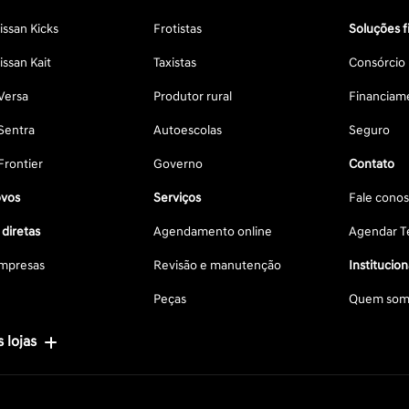
ssan Kicks
Frotistas
Soluções f
ssan Kait
Taxistas
Consórcio
Versa
Produtor rural
Financiam
Sentra
Autoescolas
Seguro
Frontier
Governo
Contato
vos
Serviços
Fale cono
diretas
Agendamento online
Agendar Te
mpresas
Revisão e manutenção
Institucion
Peças
Quem som
 lojas