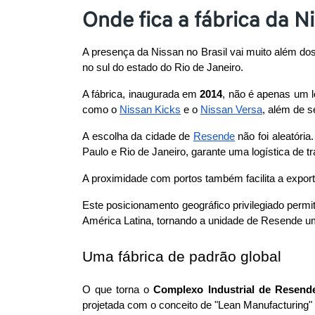
Onde fica a fábrica da N
A presença da Nissan no Brasil vai muito além d
no sul do estado do Rio de Janeiro. 
A fábrica, inaugurada em 
2014
, não é apenas um l
como o 
Nissan Kicks
 e o 
Nissan Versa
, além de s
A escolha da cidade de 
Resende
 não foi aleatóri
Paulo e Rio de Janeiro, garante uma logística de tra
A proximidade com portos também facilita a export
Este posicionamento geográfico privilegiado perm
América Latina, tornando a unidade de Resende um 
Uma fábrica de padrão global
O que torna o 
Complexo Industrial de Resend
projetada com o conceito de "Lean Manufacturing"