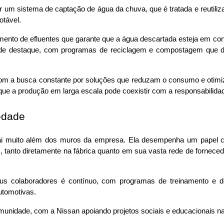
 um sistema de captação de água da chuva, que é tratada e reutiliza
otável.
mento de efluentes que garante que a água descartada esteja em co
de destaque, com programas de reciclagem e compostagem que de
 com a busca constante por soluções que reduzam o consumo e otimi
ue a produção em larga escala pode coexistir com a responsabilidad
edade
i muito além dos muros da empresa. Ela desempenha um papel cru
tanto diretamente na fábrica quanto em sua vasta rede de fornece
eus colaboradores é contínuo, com programas de treinamento e de
utomotivas.
unidade, com a Nissan apoiando projetos sociais e educacionais na 