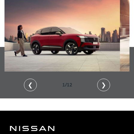
❮
❯
2/12