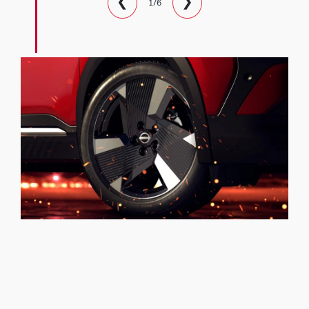
❮
❯
1/6