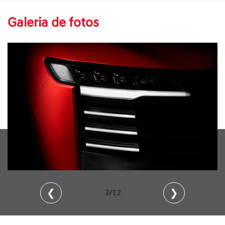
Galeria de fotos
❮
❯
3/12