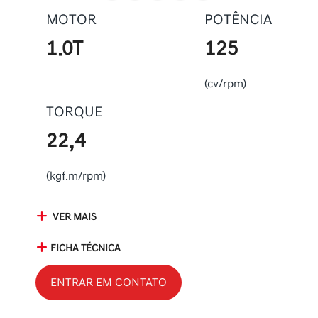
MOTOR
POTÊNCIA
1.0T
125
(cv/rpm)
TORQUE
22,4
(kgf.m/rpm)
VER MAIS
FICHA TÉCNICA
ENTRAR EM CONTATO