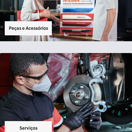
Por que escolher a Saga
Nissan?
Descubra as vantagens de fazer parte da nossa Casa de
Amigos:
Cliente em 1º lugar
Aqui na Saga Nissan, os clientes são nossos amigos. Fazemos o