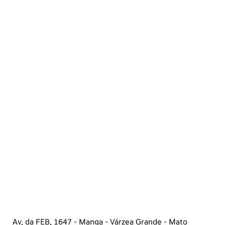
Grosso
Como chegar
Telefone
WhatsApp
Clique aqui
Clique aqui
Horários de funcionamento
Showroom
Segunda a sexta, das 8h às
18h.
Sábado, das 8h às 14h.