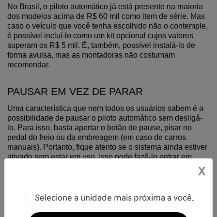
No Brasil, o piloto automático já está presente na maioria 
dos modelos acima de R$ 60 mil como item de série. Mas 
caso o veículo que você tenha escolhido não o contemple, 
é possível incluí-lo como um kit opcional cujos valores 
superam os R$ 5 mil. É, também, possível instalá-lo de 
forma avulsa, mas as montadoras não costumam 
recomendar.
PAUSAR EM VEZ DE PARAR
Uma característica que nem todos os usuários sabem é a 
possibilidade de pausar o piloto automático sem desligá-
lo. Para isso, basta apertar o botão de pause, pisar no 
pedal do freio ou da embreagem (em caso de carros 
manuais). Portanto, fique atento se o sistema ainda estiver 
ativado sem estar em uso. Isso pode fazê-lo entrar em 
operação quando não for desejado. O ideal é sempre 
X
desligar o piloto automático quando não houve 
necessidade.
Selecione a unidade mais próxima a você.
PARA ALÉM DOS CARROS