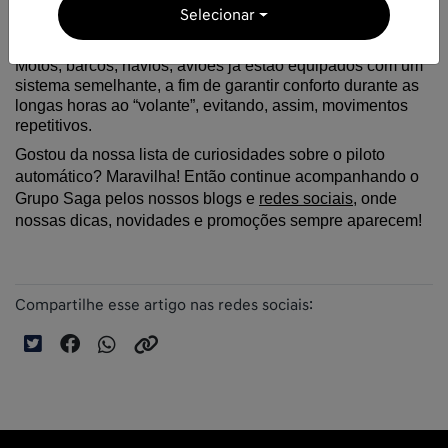
Selecionar
Você sabia que o piloto automático é um item já existente 
nos mais diversos meios de transporte? Isto mesmo! 
Motos, barcos, navios, aviões já estão equipados com um 
sistema semelhante, a fim de garantir conforto durante as 
longas horas ao “volante”, evitando, assim, movimentos 
repetitivos.
Gostou da nossa lista de curiosidades sobre o piloto 
automático? Maravilha! Então continue acompanhando o 
Grupo Saga pelos nossos blogs e 
redes sociais
, onde 
nossas dicas, novidades e promoções sempre aparecem!
Compartilhe esse artigo nas redes sociais: