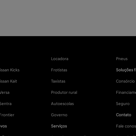
Locadora
Pneus
ssan Kicks
Frotistas
Soluções f
ssan Kait
Taxistas
Consórcio
Versa
Produtor rural
Financiam
Sentra
Autoescolas
Seguro
Frontier
Governo
Contato
vos
Serviços
Fale cono