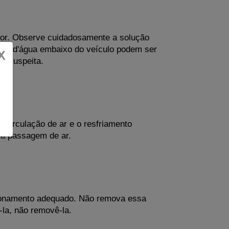
or. Observe cuidadosamente a solução 
oças d'água embaixo do veículo podem ser 
X
de suspeita.
circulação de ar e o resfriamento 
 a passagem de ar.
ncionamento adequado. Não remova essa 
-la, não removê-la.