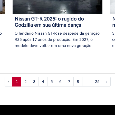
Nissan GT-R 2025: o rugido do
N
Godzilla em sua última dança
m
o
O lendário Nissan GT-R se despede da geração
S
R35 após 17 anos de produção. Em 2027, o
c
modelo deve voltar em uma nova geração.
e
‹
1
2
3
4
5
6
7
8
...
25
›