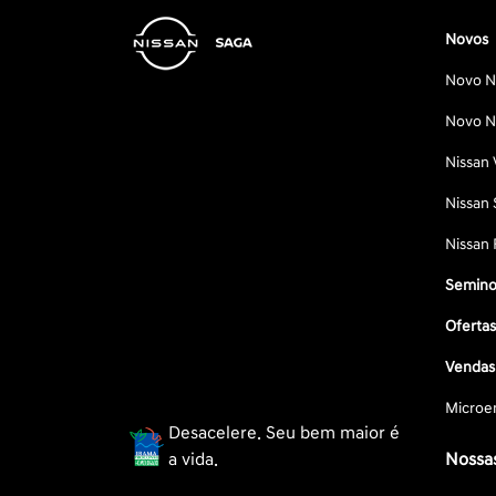
Novos
Novo Ni
Novo Ni
Nissan 
Nissan 
Nissan 
Semino
Oferta
Vendas 
Microe
Desacelere. Seu bem maior é
a vida.
Nossas