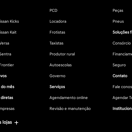
PCD
Peças
ssan Kicks
Locadora
Pneus
ssan Kait
Frotistas
Soluções f
Versa
Taxistas
Consórcio
Sentra
Produtor rural
Financiam
Frontier
Autoescolas
Seguro
vos
Governo
Contato
s do mês
Serviços
Fale cono
diretas
Agendamento online
Agendar Te
mpresas
Revisão e manutenção
Institucion
 lojas