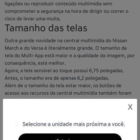
ligações ou reproduzir conteúdo multimídia sem
comprometer a segurança na hora de dirigir ou correr o
risco de levar uma multa.
Tamanho das telas
Outra grande novidade na central multimídia do Nissan
March e do Versa é literalmente grande. O tamanho da
tela do Multi-App está maior e a qualidade da imagem, por
consequência, está melhor.
Agora, a tela sensível ao toque possui 6,75 polegadas.
Antes, o tamanho era de apenas 6,2 polegadas.
Além de o tamanho da tela estar maior, os botões de
acesso aos recursos da central multimídia também foram
redesenhados, para facilitar o modo de usar e garantir um
X
visual mais caprichado.
Junto à mudança, a central multimídia perdeu o
reprodutor de CD, mas isso não é motivo para
Selecione a unidade mais próxima a você.
preocupação, já que você pode reproduzir suas mídias de
outras maneiras.