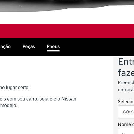
enção
Peças
Pneus
Ent
faz
Preench
o lugar certo!
entrar
s com seu carro, seja ele o Nissan 
Selecio
o modelo.
Nome c