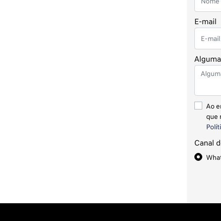
E-mail
Alguma 
Ao e
que 
Polít
Canal d
Wha