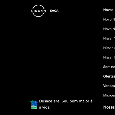
Novos
Novo Ni
Novo Ni
Nissan 
Nissan 
Nissan 
Semino
Oferta
Vendas 
Microe
Desacelere. Seu bem maior é
a vida.
Nossas