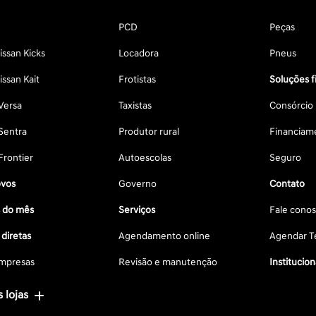
PCD
Peças
ssan Kicks
Locadora
Pneus
ssan Kait
Frotistas
Soluções f
Versa
Taxistas
Consórcio
Sentra
Produtor rural
Financiam
Frontier
Autoescolas
Seguro
vos
Governo
Contato
s do mês
Serviços
Fale cono
diretas
Agendamento online
Agendar Te
mpresas
Revisão e manutenção
Institucion
 lojas