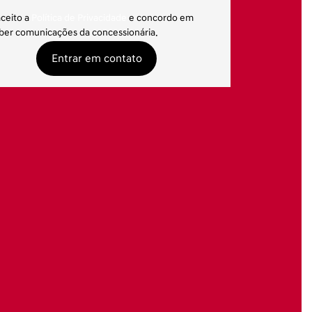
aceito a
Política de Privacidade
e concordo em
ber comunicações da concessionária.
Entrar em contato