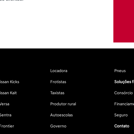
Locadora
Pneus
ssan Kicks
Frotistas
Soluções f
ssan Kait
Taxistas
Consórcio
Versa
Produtor rural
Financiam
Sentra
Autoescolas
Seguro
Frontier
Governo
Contato