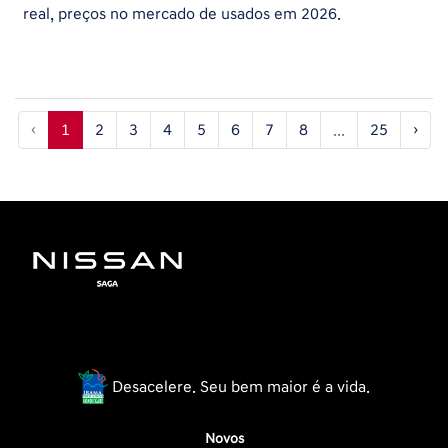
real, preços no mercado de usados em 2026.
‹
1
2
3
4
5
6
7
8
...
25
›
Desacelere. Seu bem maior é a vida.
Novos