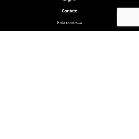
Contato
Fale conosco
Agendar Test Drive
Institucional
Quem somos
Por que comprar na Saga
Trabalhe conosco
Política de privacidade
Blog
Nossas lojas