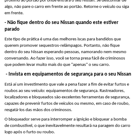
próximo ao portão por onde entrará o seu Nissan. Se desconfiar de 
algo, não pare o carro em frente ao portão. Retorne o veículo ou siga 
em frente.
- Não fique dentro do seu Nissan quando este estiver 
parado
Este tipo de prática é uma das melhores iscas para bandidos que 
querem promover sequestros-relâmpagos. Portanto, não fique 
dentro do seu Nissan esperando pessoas, namorando nem mesmo 
conversando. Ao fazer isso, você se torna presa fácil de criminosos 
que podem levar muito mais do que “apenas” o seu carro.
 - Invista em equipamentos de segurança para o seu Nissan
Está aí um investimento que vale a pena fazer a fim de evitar furtos e 
roubos ao seu veículo: equipamentos de segurança. Rastreadores, 
localizadores e bloqueados são excelentes ferramentas de segurança, 
capazes de prevenir furtos de veículos ou mesmo, em caso de roubo, 
resgatá-los das mãos dos criminosos.
O bloqueador serve para interromper a ignição e bloquear a bomba 
de combustível, o que inevitavelmente resultará na paragem do carro 
logo após o furto ou roubo.