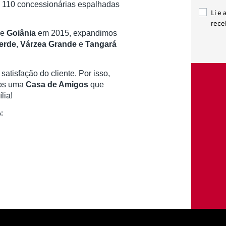
 e 110 concessionárias espalhadas
Li e 
rece
de
Goiânia
em 2015,
expandimos
erde
,
Várzea Grande
e
Tangará
atisfação do cliente. Por isso,
mos uma
Casa de Amigos
que
lia!
: