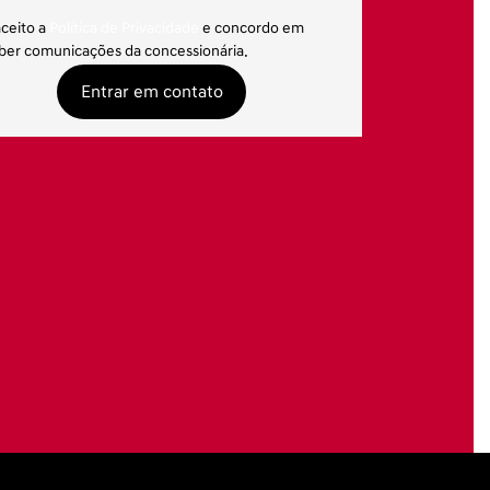
aceito a
Política de Privacidade
e concordo em
ber comunicações da concessionária.
Entrar em contato