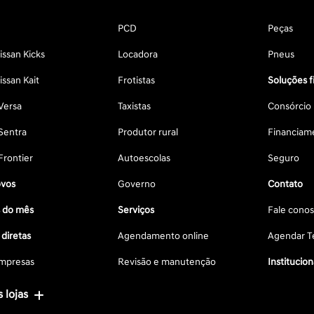
PCD
Peças
ssan Kicks
Locadora
Pneus
ssan Kait
Frotistas
Soluções f
Versa
Taxistas
Consórcio
Sentra
Produtor rural
Financiam
Frontier
Autoescolas
Seguro
vos
Governo
Contato
s do mês
Serviços
Fale cono
diretas
Agendamento online
Agendar Te
mpresas
Revisão e manutenção
Institucion
 lojas