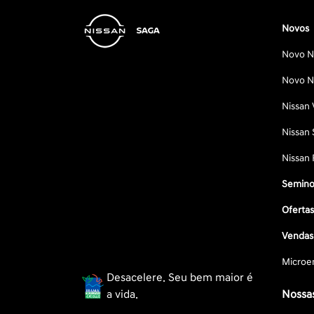
Novos
Novo Ni
Novo Ni
Nissan 
Nissan 
Nissan 
Semino
Oferta
Vendas 
Microe
Desacelere. Seu bem maior é
a vida.
Nossas