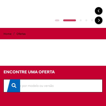
PCD
Novo Nissan Kicks
SENSE 2026
KICKS SENSE MY26 – A PARTIR DE R$134.590 E
TAXA 0% 36X
Oferta para PCD