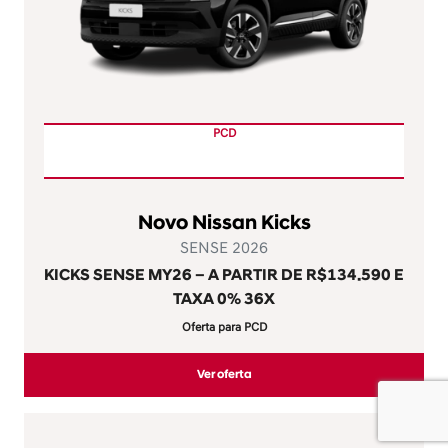
Locadora
Frotistas
Taxistas
Produtor rural
Autoescolas
Governo
Serviços
Agendamento online
Revisão e manutenção
Peças
Pneus
Soluções financeiras