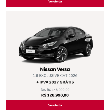
KAIT ACTIVE MY26– A PARTIR DE R$97.990 E
TAXA 0% 18x
Oferta para PCD
Ver oferta
PCD