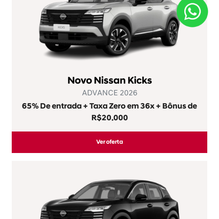
Novos
Novo Nissan Kicks
Novo Nissan Kait
Nissan Versa
Nissan Sentra
Nissan Frontier
Seminovos
Ofertas do mês
Vendas diretas
Microempresas
PCD