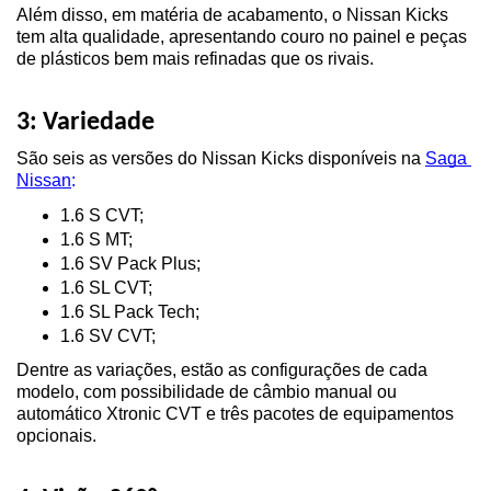
Além disso, em matéria de acabamento, o Nissan Kicks 
tem alta qualidade, apresentando couro no painel e peças 
de plásticos bem mais refinadas que os rivais.
3: Variedade
São seis as versões do Nissan Kicks disponíveis na
Saga 
Nissan
:
1.6 S CVT;
1.6 S MT; 
1.6 SV Pack Plus; 
1.6 SL CVT; 
1.6 SL Pack Tech;
1.6 SV CVT;
Dentre as variações, estão as configurações de cada 
modelo, com possibilidade de câmbio manual ou 
automático Xtronic CVT e três pacotes de equipamentos 
opcionais.