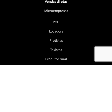
Vendas diretas
Microempresas
PCD
Locadora
Frotistas
Taxistas
Produtor rural
Autoescolas
Governo
Serviços
Agendamento online
Revisão e manutenção