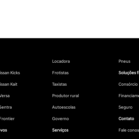
Locadora
Pneus
ssan Kicks
Frotistas
Soluções f
ssan Kait
Taxistas
Consórcio
Versa
Produtor rural
Financiam
Sentra
Autoescolas
Seguro
Frontier
Governo
Contato
vos
Serviços
Fale cono