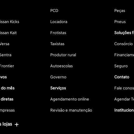
PCD
Peças
ssan Kicks
Locadora
Pneus
ssan Kait
Frotistas
Soluções f
Versa
Taxistas
Consórcio
Sentra
Produtor rural
Financiam
Frontier
Autoescolas
Seguro
vos
Governo
Contato
s do mês
Serviços
Fale cono
diretas
Agendamento online
Agendar Te
mpresas
Revisão e manutenção
Institucion
 lojas