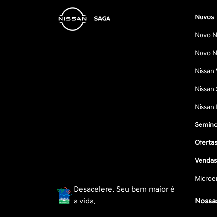
Novos
Novo Ni
Novo Ni
Nissan 
Nissan 
Nissan 
Semino
Oferta
Vendas 
Microe
Desacelere. Seu bem maior é
a vida.
Nossas