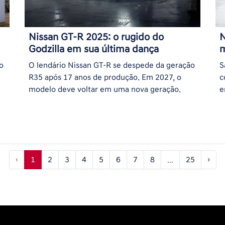
Nissan GT-R 2025: o rugido do
N
Godzilla em sua última dança
m
o
O lendário Nissan GT-R se despede da geração
S
R35 após 17 anos de produção. Em 2027, o
c
modelo deve voltar em uma nova geração.
e
‹
1
2
3
4
5
6
7
8
...
25
›