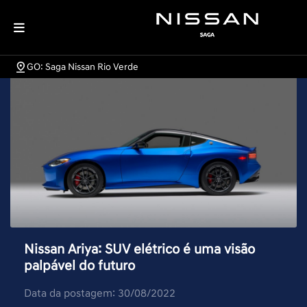
GO: Saga Nissan Rio Verde
Nissan Ariya: SUV elétrico é uma visão
palpável do futuro
Data da postagem: 30/08/2022