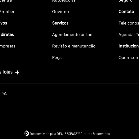
Sentra
Autoescolas
Seguro
Frontier
Governo
Contato
vos
Serviços
Fale cono
diretas
Agendamento online
Agendar Te
mpresas
Revisão e manutenção
Institucion
Peças
Quem som
 lojas
TDA
Desenvolvido pela DEALERSPACE ® Direitos Reservados.