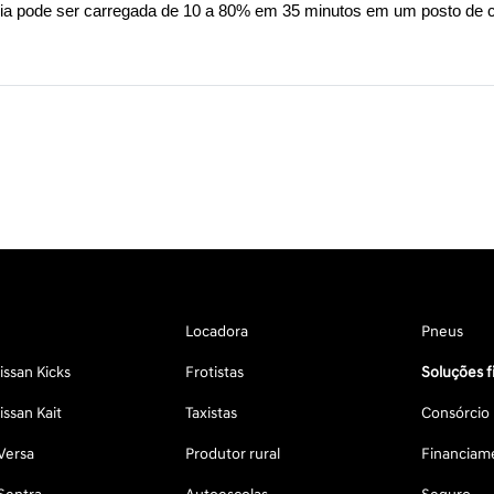
ria pode ser carregada de 10 a 80% em 35 minutos em um posto de 
Locadora
Pneus
ssan Kicks
Frotistas
Soluções f
ssan Kait
Taxistas
Consórcio
Versa
Produtor rural
Financiam