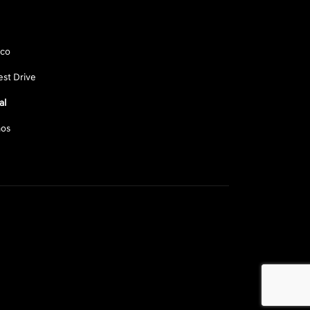
sco
st Drive
al
os