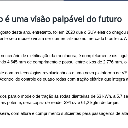
co é uma visão palpável do futuro
agosto deste ano, entretanto, foi em 2020 que o SUV elétrico chego
nte se o modelo viria a ser comercializado no mercado brasileiro. A e
 cenário de eletrificação da montadora, é completamente distinguív
indo 4.645 mm de comprimento e possui entre-eixos de 2.776 mm, o 
inte com as tecnologias revolucionárias e uma nova plataforma de VE
ntrol de controle de quatro rodas com tração elétrica que integra as
dos para o modelo de tração às rodas dianteiras de 63 kWh, a 5,7 se
s potente, será capaz de render 394 cv e 61,2 kgfm de torque.
raseira, com altura e comprimento suficientes para passageiros de alt