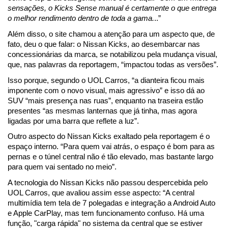
sensações, o Kicks Sense manual é certamente o que entrega 
o melhor rendimento dentro de toda a gama.
..”
Além disso, o site chamou a atenção para um aspecto que, de 
fato, deu o que falar: o Nissan Kicks, ao desembarcar nas 
concessionárias da marca, se notabilizou pela mudança visual, 
que, nas palavras da reportagem, “impactou todas as versões”.
Isso porque, segundo o UOL Carros, “a dianteira ficou mais 
imponente com o novo visual, mais agressivo” e isso dá ao 
SUV “mais presença nas ruas”, enquanto na traseira estão 
presentes “as mesmas lanternas que já tinha, mas agora 
ligadas por uma barra que reflete a luz”.
Outro aspecto do Nissan Kicks exaltado pela reportagem é o 
espaço interno. “Para quem vai atrás, o espaço é bom para as 
pernas e o túnel central não é tão elevado, mas bastante largo 
para quem vai sentado no meio”.
A tecnologia do Nissan Kicks não passou despercebida pelo 
UOL Carros, que avaliou assim esse aspecto: “A central 
multimídia tem tela de 7 polegadas e integração a Android Auto 
e Apple CarPlay, mas tem funcionamento confuso. Há uma 
função, "carga rápida" no sistema da central que se estiver 