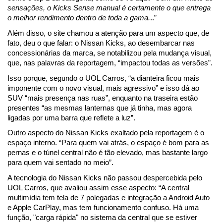
sensações, o Kicks Sense manual é certamente o que entrega 
o melhor rendimento dentro de toda a gama.
..”
Além disso, o site chamou a atenção para um aspecto que, de 
fato, deu o que falar: o Nissan Kicks, ao desembarcar nas 
concessionárias da marca, se notabilizou pela mudança visual, 
que, nas palavras da reportagem, “impactou todas as versões”.
Isso porque, segundo o UOL Carros, “a dianteira ficou mais 
imponente com o novo visual, mais agressivo” e isso dá ao 
SUV “mais presença nas ruas”, enquanto na traseira estão 
presentes “as mesmas lanternas que já tinha, mas agora 
ligadas por uma barra que reflete a luz”.
Outro aspecto do Nissan Kicks exaltado pela reportagem é o 
espaço interno. “Para quem vai atrás, o espaço é bom para as 
pernas e o túnel central não é tão elevado, mas bastante largo 
para quem vai sentado no meio”.
A tecnologia do Nissan Kicks não passou despercebida pelo 
UOL Carros, que avaliou assim esse aspecto: “A central 
multimídia tem tela de 7 polegadas e integração a Android Auto 
e Apple CarPlay, mas tem funcionamento confuso. Há uma 
função, "carga rápida" no sistema da central que se estiver 