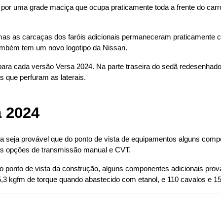
 por uma grade maciça que ocupa praticamente toda a frente do carr
mas as carcaças dos faróis adicionais permaneceram praticamente c
mbém tem um novo logotipo da Nissan.
 para cada versão Versa 2024. Na parte traseira do sedã redesenhad
s que perfuram as laterais.
a 2024
eja provável que do ponto de vista de equipamentos alguns compone
 as opções de transmissão manual e CVT.
onto de vista da construção, alguns componentes adicionais prova
5,3 kgfm de torque quando abastecido com etanol, e 110 cavalos e 1