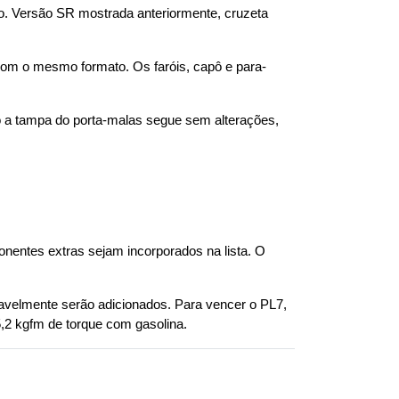
o. Versão SR mostrada anteriormente, cruzeta 
om o mesmo formato. Os faróis, capô e para-
o a tampa do porta-malas segue sem alterações, 
ntes extras sejam incorporados na lista. O 
velmente serão adicionados. Para vencer o PL7, 
5,2 kgfm de torque com gasolina.