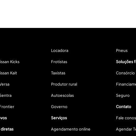
Locadora
Pneus
ssan Kicks
Frotistas
Soluções f
ssan Kait
Taxistas
Consórcio
Versa
Produtor rural
Financiam
Sentra
Autoescolas
Seguro
Frontier
Governo
Contato
vos
Serviços
Fale cono
diretas
Agendamento online
Agendar Te