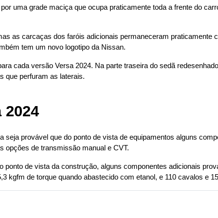
 por uma grade maciça que ocupa praticamente toda a frente do carr
mas as carcaças dos faróis adicionais permaneceram praticamente c
mbém tem um novo logotipo da Nissan.
 para cada versão Versa 2024. Na parte traseira do sedã redesenhad
s que perfuram as laterais.
a 2024
eja provável que do ponto de vista de equipamentos alguns compone
 as opções de transmissão manual e CVT.
onto de vista da construção, alguns componentes adicionais prova
5,3 kgfm de torque quando abastecido com etanol, e 110 cavalos e 1