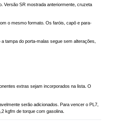
o. Versão SR mostrada anteriormente, cruzeta 
om o mesmo formato. Os faróis, capô e para-
o a tampa do porta-malas segue sem alterações, 
ntes extras sejam incorporados na lista. O 
velmente serão adicionados. Para vencer o PL7, 
5,2 kgfm de torque com gasolina.