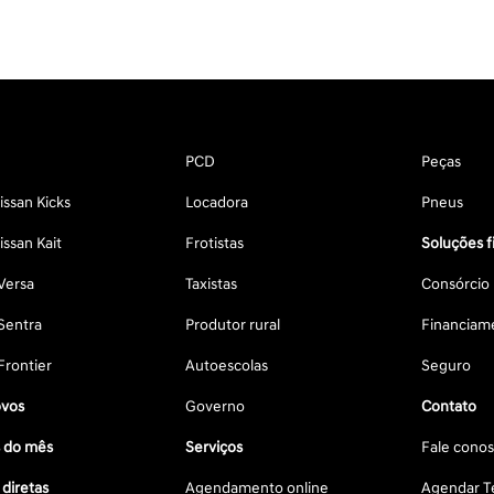
PCD
Peças
ssan Kicks
Locadora
Pneus
ssan Kait
Frotistas
Soluções f
Versa
Taxistas
Consórcio
Sentra
Produtor rural
Financiam
Frontier
Autoescolas
Seguro
vos
Governo
Contato
s do mês
Serviços
Fale cono
diretas
Agendamento online
Agendar Te