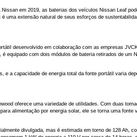
 Nissan em 2019, as baterias dos veículos Nissan Leaf pod
s é uma extensão natural de seus esforços de sustentabilida
portátil desenvolvido em colaboração com as empresas JVCK
é equipado com dois módulos de bateria retirados de um Ni
 e a capacidade de energia total da fonte portátil varia d
enwood oferece uma variedade de utilidades. Com duas toma
a alimentação por energia solar, ele se torna uma fonte ve
cialmente divulgada, mas é estimada em torno de 128 Ah, co
 consomem 1 kW de energia a 110 V por cerca de 14 horas, 