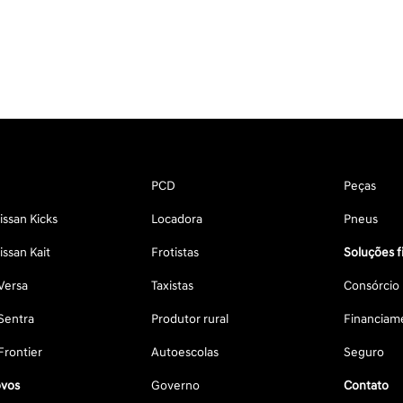
PCD
Peças
ssan Kicks
Locadora
Pneus
ssan Kait
Frotistas
Soluções f
Versa
Taxistas
Consórcio
Sentra
Produtor rural
Financiam
Frontier
Autoescolas
Seguro
vos
Governo
Contato