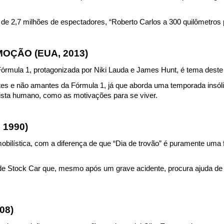
de 2,7 milhões de espectadores, “Roberto Carlos a 300 quilômetros p
EMOÇÃO (EUA, 2013)
órmula 1, protagonizada por Niki Lauda e James Hunt, é tema deste f
s e não amantes da Fórmula 1, já que aborda uma temporada insóli
ista humano, como as motivações para se viver.
 1990)
bilística, com a diferença de que “Dia de trovão” é puramente uma fi
o de Stock Car que, mesmo após um grave acidente, procura ajuda de
08)