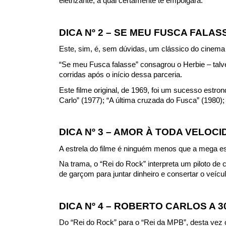
eletrizante, a qual certamente te empolgará.
DICA Nº 2 – SE MEU FUSCA FALASS
Este, sim, é, sem dúvidas, um clássico do cinem
“Se meu Fusca falasse” consagrou o Herbie – talv
corridas após o início dessa parceria.
Este filme original, de 1969, foi um sucesso estro
Carlo” (1977); “A última cruzada do Fusca” (1980);
DICA Nº 3 – AMOR À TODA VELOCID
A estrela do filme é ninguém menos que a mega es
Na trama, o “Rei do Rock” interpreta um piloto de
de garçom para juntar dinheiro e consertar o veícul
DICA Nº 4 – ROBERTO CARLOS A 3
Do “Rei do Rock” para o “Rei da MPB”, desta vez 