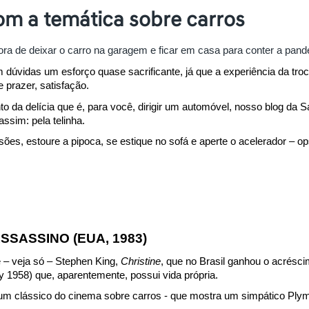
om a temática sobre carros
ora de deixar o carro na garagem e ficar em casa para conter a pan
 dúvidas um esforço quase sacrificante, já que a experiência da tro
 prazer, satisfação.
da delícia que é, para você, dirigir um automóvel, nosso blog da Sa
ssim: pela telinha.
s, estoure a pipoca, se estique no sofá e aperte o acelerador – op
ASSASSINO (EUA, 1983)
– veja só – Stephen King, 
Christine
, que no Brasil ganhou o acréscim
y 1958) que, aparentemente, possui vida própria.
e, um clássico do cinema sobre carros - que mostra um simpático Pl