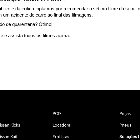
blico e da crítica, optamos por recomendar o sétimo filme da série
 um acidente de carro ao final das filmagens.
odo de quarentena? Ótimo!
 e assista todos os filmes acima.
PCD
Peças
ssan Kicks
Locadora
Pneus
ssan Kait
Frotistas
Soluções f