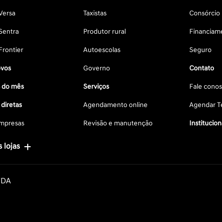
Versa
Taxistas
Consórcio
Sentra
Produtor rural
Financiam
Frontier
Autoescolas
Seguro
vos
Governo
Contato
s do mês
Serviços
Fale cono
diretas
Agendamento online
Agendar Te
mpresas
Revisão e manutenção
Institucion
 lojas
TDA