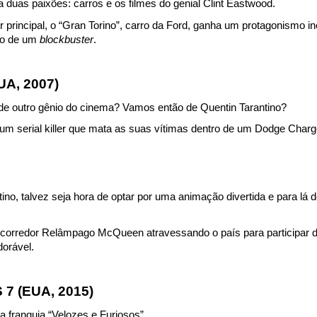
duas paixões: carros e os filmes do genial Clint Eastwood.
r principal, o “Gran Torino”, carro da Ford, ganha um protagonismo in
lo de um 
blockbuster
.
UA, 2007)
 de outro gênio do cinema? Vamos então de Quentin Tarantino?
e um serial killer que mata as suas vítimas dentro de um Dodge Charg
o, talvez seja hora de optar por uma animação divertida e para lá 
o corredor Relâmpago McQueen atravessando o país para participar d
dorável.
7 (EUA, 2015)
a franquia “Velozes e Furiosos”.