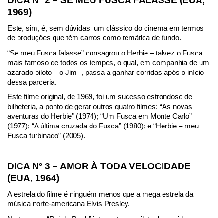
DICA Nº 2 – SE MEU FUSCA FALASSE (EUA, 
1969)
Este, sim, é, sem dúvidas, um clássico do cinema em termos 
de produções que têm carros como temática de fundo.
“Se meu Fusca falasse” consagrou o Herbie – talvez o Fusca 
mais famoso de todos os tempos, o qual, em companhia de um 
azarado piloto – o Jim -, passa a ganhar corridas após o início 
dessa parceria.
Este filme original, de 1969, foi um sucesso estrondoso de 
bilheteria, a ponto de gerar outros quatro filmes: “As novas 
aventuras do Herbie” (1974); “Um Fusca em Monte Carlo” 
(1977); “A última cruzada do Fusca” (1980); e “Herbie – meu 
Fusca turbinado” (2005).
DICA Nº 3 – AMOR À TODA VELOCIDADE 
(EUA, 1964)
A estrela do filme é ninguém menos que a mega estrela da 
música norte-americana Elvis Presley.