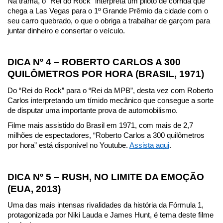
Na trama, o “Rei do Rock” interpreta um piloto de corrida que 
chega a Las Vegas para o 1º Grande Prêmio da cidade com o 
seu carro quebrado, o que o obriga a trabalhar de garçom para 
juntar dinheiro e consertar o veículo.
DICA Nº 4 – ROBERTO CARLOS A 300 
QUILÔMETROS POR HORA (BRASIL, 1971)
Do “Rei do Rock” para o “Rei da MPB”, desta vez com Roberto 
Carlos interpretando um tímido mecânico que consegue a sorte 
de disputar uma importante prova de automobilismo.
Filme mais assistido do Brasil em 1971, com mais de 2,7 
milhões de espectadores, “Roberto Carlos a 300 quilômetros 
por hora” está disponível no Youtube. 
Assista aqui
.
DICA Nº 5 – RUSH, NO LIMITE DA EMOÇÃO 
(EUA, 2013)
Uma das mais intensas rivalidades da história da Fórmula 1, 
protagonizada por Niki Lauda e James Hunt, é tema deste filme 