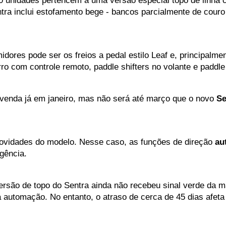
 unidades pertencem a uma versão especial topo de linha co
ra inclui estofamento bege - bancos parcialmente de couro 
dores pode ser os freios a pedal estilo Leaf e, principalmen
ro com controle remoto, paddle shifters no volante e paddle
venda já em janeiro, mas não será até março que o novo 
Se
ovidades do modelo. Nesse caso, as funções de direção
 au
gência.
rsão de topo do Sentra ainda não recebeu sinal verde da ma
a automação. No entanto, o atraso de cerca de 45 dias afet