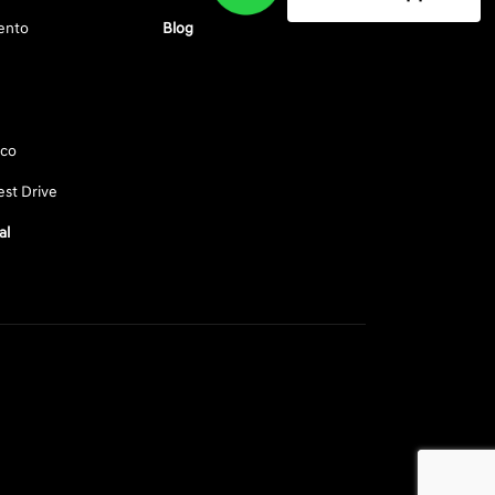
ento
Blog
sco
st Drive
al