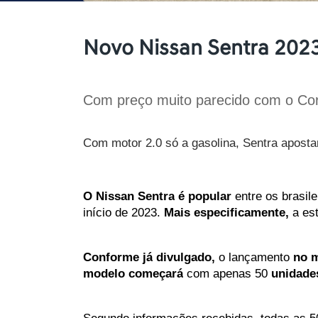
Novo Nissan Sentra 2023 
Com preço muito parecido com o Coro
Com motor 2.0 só a gasolina, Sentra apostar
O
Nissan
Sentra
é
popular
entre
os
brasile
início
de
2023.
Mais
especificamente,
a
est
Conforme
já
divulgado,
o
lançamento
no
m
modelo
começará
com
apenas
50
unidade