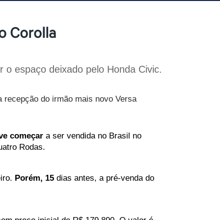
o Corolla
r o espaço deixado pelo Honda Civic.
boa recepção do irmão mais novo Versa
ve
começar
a
ser
vendida
no
Brasil
no
atro
Rodas.
iro.
Porém,
15
dias
antes,
a
pré-venda
do