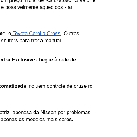
m preço inicial de R$ 179.890. O valor é 
e possivelmente aquecidos - ar 
te, o
 Toyota Corolla Cross
. Outras 
 shifters para troca manual.
ntra Exclusive
 chegue à rede de 
tomatizada
 incluem controle de cruzeiro 
triz japonesa da Nissan por problemas 
a apenas os modelos mais caros.