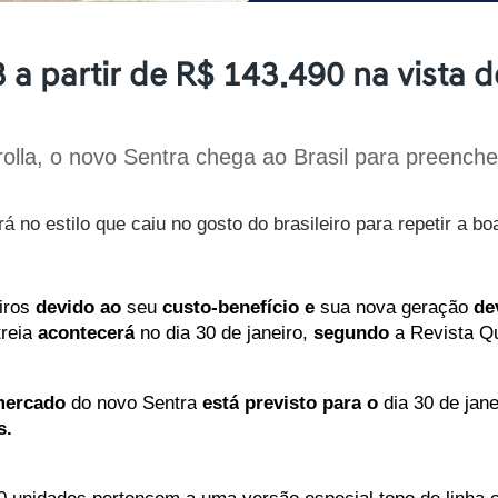
a partir de R$ 143.490 na vista d
lla, o novo Sentra chega ao Brasil para preenche
á no estilo que caiu no gosto do brasileiro para repetir a 
iros
devido
ao
seu
custo-benefício
e
 sua nova geração 
de
reia
acontecerá
no
dia
30
de
janeiro,
segundo
a
Revista
Qu
ercado
do
novo
Sentra
está
previsto
para
o
dia
30
de
jane
s.