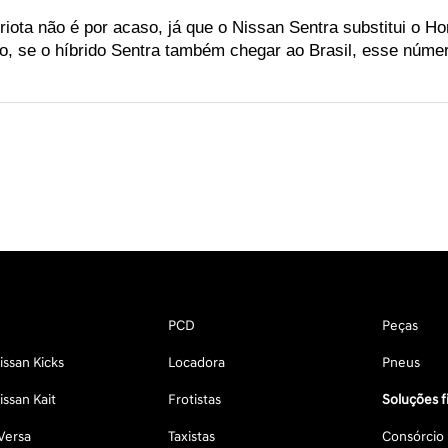
iota não é por acaso, já que o Nissan Sentra substitui o H
 se o híbrido Sentra também chegar ao Brasil, esse númer
PCD
Peças
ssan Kicks
Locadora
Pneus
ssan Kait
Frotistas
Soluções f
Versa
Taxistas
Consórcio