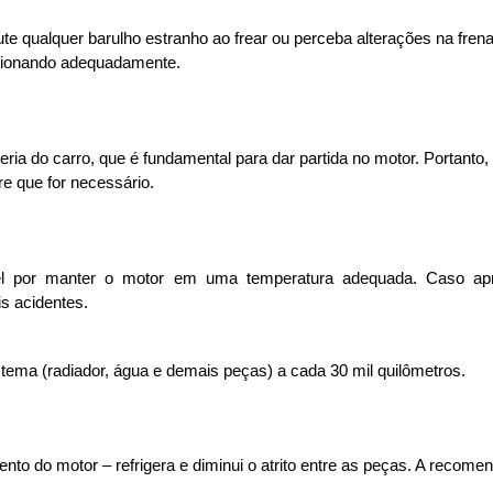
te qualquer barulho estranho ao frear ou perceba alterações na fren
cionando adequadamente. 
ateria do carro, que é fundamental para dar partida no motor. Portant
e que for necessário. 
el por manter o motor em uma temperatura adequada. Caso apre
s acidentes. 
tema (radiador, água e demais peças) a cada 30 mil quilômetros. 
to do motor – refrigera e diminui o atrito entre as peças. A recomend