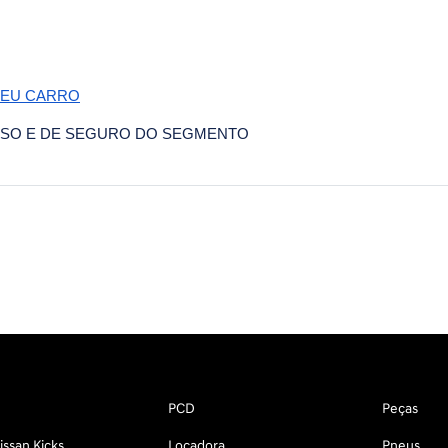
SEU CARRO
 USO E DE SEGURO DO SEGMENTO
PCD
Peças
ssan Kicks
Locadora
Pneus