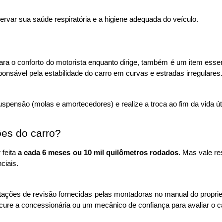
ervar sua saúde respiratória e a higiene adequada do veículo.
ara o conforto do motorista enquanto dirige, também é um item ess
ponsável pela estabilidade do carro em curvas e estradas irregulares
ensão (molas e amortecedores) e realize a troca ao fim da vida úti
ões do carro?
feita 
a cada 6 meses ou 10 mil quilômetros rodados
. Mas vale re
iais. 
ntações de revisão fornecidas pelas montadoras no manual do proprietá
cure a concessionária ou um mecânico de confiança para avaliar o c