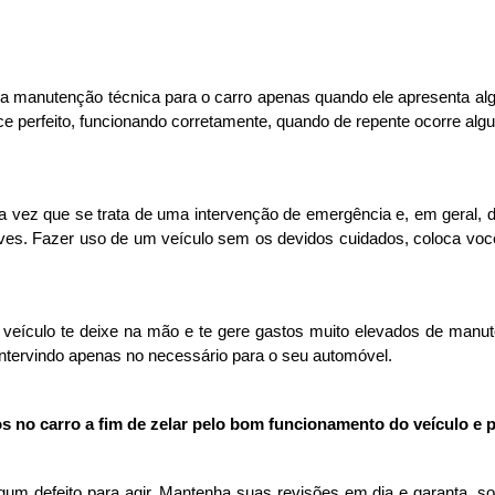
a manutenção técnica para o carro apenas quando ele apresenta alg
ce perfeito, funcionando corretamente, quando de repente ocorre alg
 vez que se trata de uma intervenção de emergência e, em geral, d
raves. Fazer uso de um veículo sem os devidos cuidados, coloca voc
u veículo te deixe na mão e te gere gastos muito elevados de manut
, intervindo apenas no necessário para o seu automóvel.
tos no carro a fim de zelar pelo bom funcionamento do veículo e
gum defeito para agir. Mantenha suas revisões em dia e garanta, so