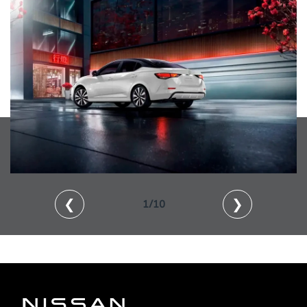
❮
❯
1/10