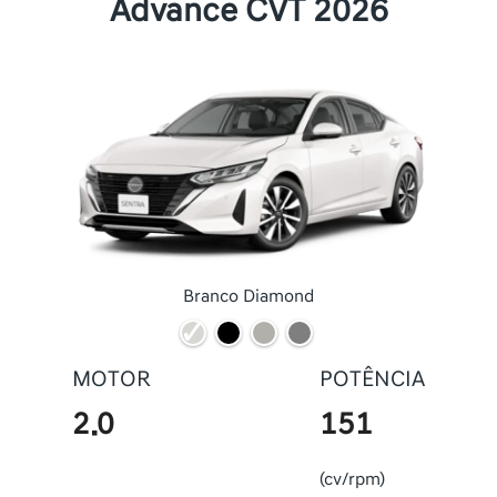
Advance CVT 2026
Branco Diamond
MOTOR
POTÊNCIA
2.0
151
(cv/rpm)