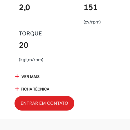
2.0
151
(cv/rpm)
TORQUE
20
(kgf.m/rpm)
VER MAIS
FICHA TÉCNICA
ENTRAR EM CONTATO