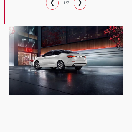
❮
❯
1/7